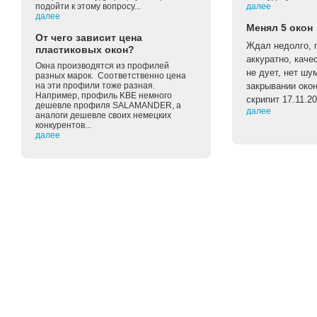
подойти к этому вопросу...
далее
далее
Менял 5 окон
От чего зависит цена
Ждал недолго, п
пластиковых окон?
аккуратно, каче
Окна производятся из профилей
не дует, нет шу
разных марок. Соответственно цена
на эти профили тоже разная.
закрывании око
Например, профиль KBE немного
скрипит 17.11.2
дешевле профиля SALAMANDER, а
далее
аналоги дешевле своих немецких
конкурентов...
далее